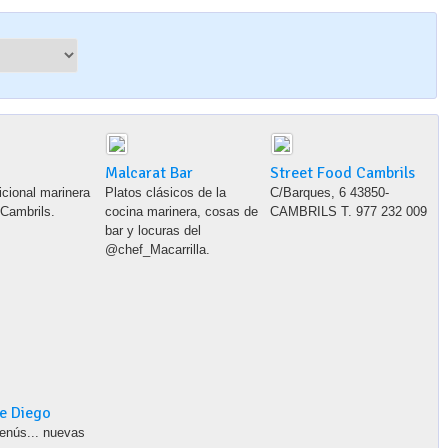
Malcarat Bar
Street Food Cambrils
icional marinera
Platos clásicos de la
C/Barques, 6 43850-
 Cambrils.
cocina marinera, cosas de
CAMBRILS T. 977 232 009
bar y locuras del
@chef_Macarrilla.
e Diego
nús... nuevas